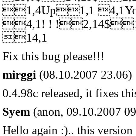
1,4Up1,1 4,1Y
4,1! ! !2,14$
14,1
Fix this bug please!!!
mirggi
(08.10.2007 23.06)
0.4.98c released, it fixes th
Syem
(anon, 09.10.2007 09
Hello again :).. this versio