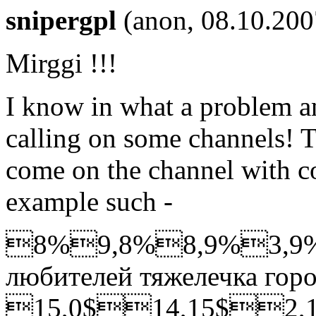
snipergpl
(anon, 08.10.200
Mirggi !!!
I know in what a problem an
calling on some channels! T
come on the channel with c
example such -
8%9,8%8,9%3,9%
любителей тяжелечка гор
15,0$14,15$2,1