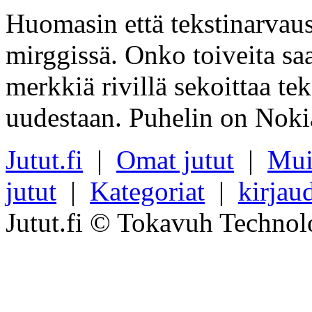
Huomasin että tekstinarvaus
mirggissä. Onko toiveita sa
merkkiä rivillä sekoittaa tek
uudestaan. Puhelin on Nok
Jutut.fi
|
Omat jutut
|
Mui
jutut
|
Kategoriat
|
kirjau
Jutut.fi © Tokavuh Technol